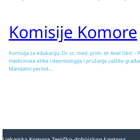
Komisije Komore
Komisija za edukaciju: Dr. sc. med. prim. dr Anel Okić –
medicinske etike i deontologije i pružanje zaštite građ
Mandatni period…
Ljekarska Komora Zeničko-dobojskog kantona