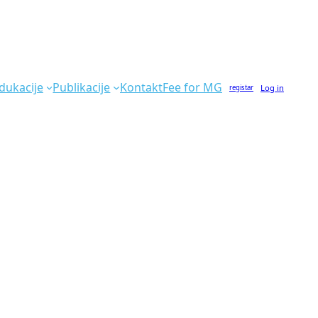
dukacije
Publikacije
Kontakt
Fee for MG
Log in
registar