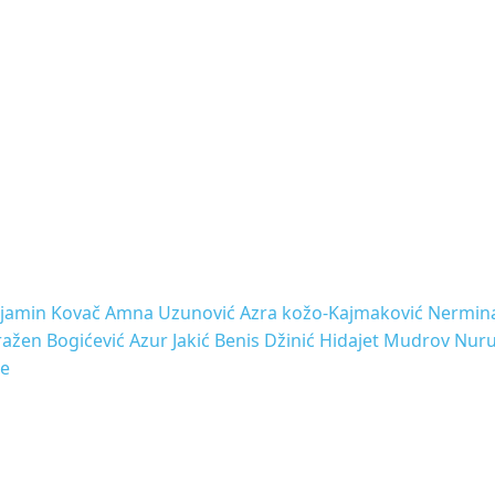
njamin Kovač Amna Uzunović Azra kožo-Kajmaković Nermina
ažen Bogićević Azur Jakić Benis Džinić Hidajet Mudrov Nuru
ne