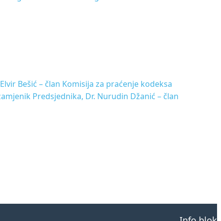
 Elvir Bešić – član Komisija za praćenje kodeksa
 zamjenik Predsjednika, Dr. Nurudin Džanić – član
Info blok