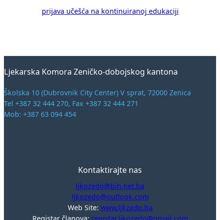
prijava učešća na kontinuiranoj edukaciji
Ljekarska Komora Zeničko-dobojskog kantona
Školska 10 (Dubrovnik City Center) V sprat, 72000 Zenica
Tel +387 32 444 270, Fax +387 32 444 271
Mob: +387 63 094 454
Kontaktirajte nas
ljkozedo@bih.net.ba
ljkozedo@outlook.com
Web Site:
www.ljkzedo.ba
Registar članova:
registar.ljkozedo@gmail.com