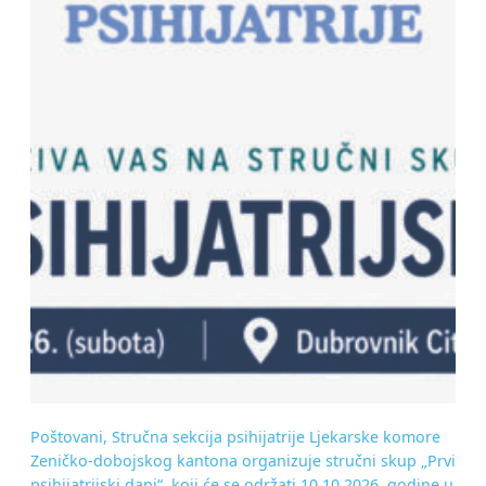
Poštovani, Stručna sekcija psihijatrije Ljekarske komore
Zeničko-dobojskog kantona organizuje stručni skup „Prvi
psihijatrijski dani“, koji će se održati 10.10.2026. godine u