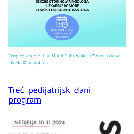
Skup će se održati u “Hotel Dubrovnik” u Zenici u dana
26.04.2025. godine.
Treći pedijatrijski dani –
program