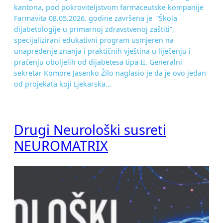
kantona, pod pokroviteljstvom farmaceutske kompanije
Farmavita 08.05.2026. godine završena je “Škola
dijabetologije u primarnoj zdravstvenoj zaštiti”,
specijalizirani edukativni program usmjeren na
unapređenje znanja i praktičnih vještina u liječenju i
praćenju oboljelih od dijabetesa tipa II. Generalni
sekretar Komore Jasenko Žilo naglasio je da je ovo jedan
od projekata koji Ljekarska…
Drugi Neurološki susreti
NEUROMATRIX