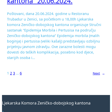
kantona” 20.06.2024.
Poštovani, dana 20.06.2024. godine u Restoranu
Trubadur u Zenici, sa početkom u 18,00h Ljekarska
komora Zeničko-dobojskog kantona organizuje Stručni
sastanak “Epidemija Morbila i Pertusisa na području
Zeničko-dobojskog kantona” Epidemija morbila (malih
boginja) i pertusisa (veliki kašalj) predstavljaju ozbiljnu
prijetnju javnom zdravlju. Ove zarazne bolesti mogu
dovesti do teških komplikacija, posebno kod djece,
starijih osoba i…
1
2
3
…
6
Next
→
Ljekarska Komora Zeničko-dobojskog kantona