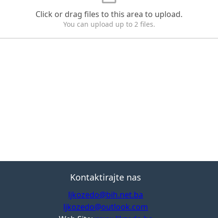
e
s
Click or drag files to this area to upload.
You can upload up to 2 files.
+
1
Kontaktirajte nas
ljkozedo@bih.net.ba
ljkozedo@outlook.com