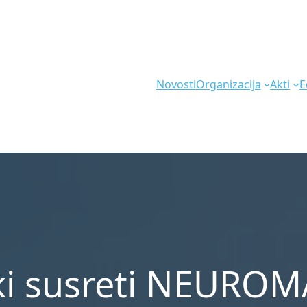
Novosti
Organizacija
Akti
E
ki susreti NEUROM