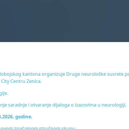
dobojskog kantona organizuje Druge neurološke susrete pod
City Centru Zenica.
ije.
nje saradnje i otvaranje dijaloga o izazovima u neurologiji.
8.2026. godine.
 u ovom značajnom stručnom skupu.