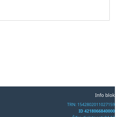
Info blok
TRN: 1542802011027159
ID 4218066840000