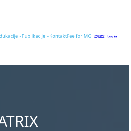
dukacije
Publikacije
Kontakt
Fee for MG
Log in
registar
ATRIX