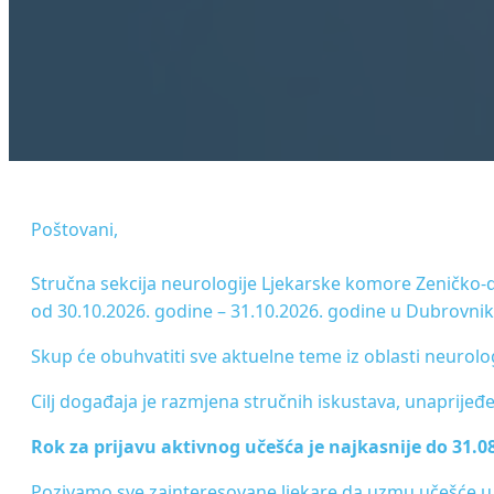
Poštovani,
Stručna sekcija neurologije Ljekarske komore Zeničko-
od 30.10.2026. godine – 31.10.2026. godine u Dubrovnik 
Skup će obuhvatiti sve aktuelne teme iz oblasti neurolog
Cilj događaja je razmjena stručnih iskustava, unaprijeđe
Rok za prijavu aktivnog učešća je najkasnije do 31.0
Pozivamo sve zainteresovane ljekare da uzmu učešće