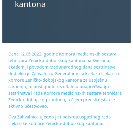
kantona
Dana 12.05.2022. godine Komora medicinskih sestara-
tehničara Zeničko-dobojskog kantona na Svečanoj
akademiji povodom Međunarodnog dana sestrinstva
dodjelila je Zahvalnicu Generalnom sekretaru Ljekarske
komore Zeničko-dobojskog kantona za uspješnu
saradnju, te postignute rezultate u unapređivanju
sestrinstva i rada Komore medicinskih sestara-tehničara
Zeničko-dobojskog kantona, u čijem preustrojstvu je
aktivno učestvovao.
Ova Zahvalnica ujedno je i potvrda uspješnog rada
Ljekarske komore Zeničko-dobojskog kantona.