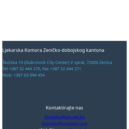
Ljekarska Komora Zeničko-dobojskog kantona
Školska 10 (Dubrovnik City Center) V sprat, 72000 Zenica
Tel +387 32 444 270, Fax +387 32 444 271
Mob: +387 63 094 454
Kontaktirajte nas
ljkozedo@bih.net.ba
ljkozedo@outlook.com