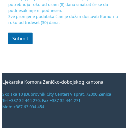
potrebno)u roku od osam (8) dana smatrat će se da
podnesak nije ni podnesen.
Sve promjene podataka član je dužan dostaviti Komori u
roku od trideset (30) dana.
Submit
Ljekarska Komora Zeničko-dobojskog kantona
Školska 10 (Dubrovnik City Center) V sprat, 72000 Zenica
Tel +387 32 444 270, Fax +387 32 444 271
Mob: +387 63 094 454