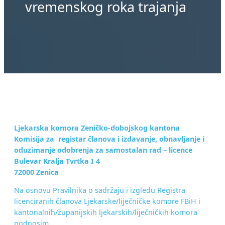
vremenskog roka trajanja
Ljekarska komora Zeničko-dobojskog kantona
Komisija za registar članova i izdavanje, obnavljanje i
oduzimanje odobrenja za samostalan rad – licence
Bulevar Kralja Tvrtka I 4
72000 Zenica
Na osnovu Pravilnika o sadržaju i izgledu Registra
licenciranih članova Ljekarske/liječničke komore FBiH i
kantonalnih/županijskih ljekarskih/liječničkih komora
podnosim