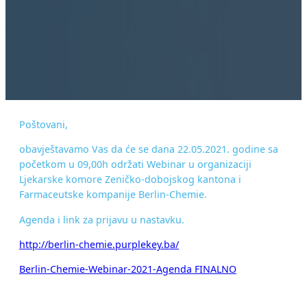
Poštovani,
obavještavamo Vas da će se dana 22.05.2021. godine sa
početkom u 09,00h održati Webinar u organizaciji
Ljekarske komore Zeničko-dobojskog kantona i
Farmaceutske kompanije Berlin-Chemie.
Agenda i link za prijavu u nastavku.
http://berlin-chemie.purplekey.ba/
Berlin-Chemie-Webinar-2021-Agenda FINALNO