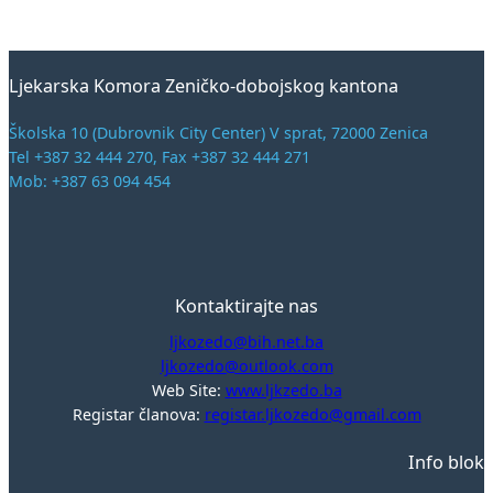
Ljekarska Komora Zeničko-dobojskog kantona
Školska 10 (Dubrovnik City Center) V sprat, 72000 Zenica
Tel +387 32 444 270, Fax +387 32 444 271
Mob: +387 63 094 454
Kontaktirajte nas
ljkozedo@bih.net.ba
ljkozedo@outlook.com
Web Site:
www.ljkzedo.ba
Registar članova:
registar.ljkozedo@gmail.com
Info blok