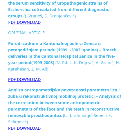
the serum sensitivity of uropathogenic strains of
Escherichia coli isolated from different diagnostic
groups
(J. Vraneš, D. Drenjančević)
P
DF DOWNLOAD
ORIGINAL ARTICLE
Porodi zatkom u Kantonalnoj bolnici Zenica u
petogodišnjem periodu (1999. -2003. godine) – Breech
deliveries in the Cantonal Hospital Zenica in the
five-
year period(1999-2003)
(N. Ribić, K. Drljević, A. Granić, H.
Karahasan, Z. M. Ali)
PDF DOWNLOAD
Analiza antropometrijske povezanosti parametra lica i
zuba u rekonstruktivnoj mobilnoj protetici – Analysis of
the correlation between some antropometric
parametars of the face and the teeth in reconstructive
removable prosthodontics
(L. Ibrahimagić-Šeper i E.
Selimović)
PDF DOWNLOAD