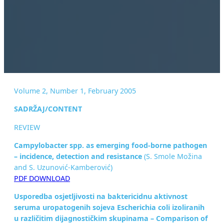
Volume 2, Number 1, February 2005
SADRŽAJ/CONTENT
REVIEW
Campylobacter spp. as emerging food-borne pathogen
– incidence, detection and resistance
(S. Smole Možina
and S. Uzunović-Kamberović)
PDF DOWNLOAD
Usporedba osjetljivosti na baktericidnu aktivnost
seruma uropatogenih sojeva Escherichia coli izoliranih
u različitim dijagnostičkim skupinama – Comparison of