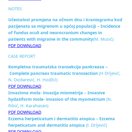
NOTES
Učestalost promjena na očnom dnu i kraniogramu kod
pacijenata sa migrenom u općoj populaciji – Incidence
of fundus oculi and neurocranium changes in
patients
with migraine in the community
(M. Musić)
PDF DOWNLOAD
CASE REPORT
Kompletna traumatska transekcija pankreasa –
Complete pancreas traumatic transsection
(H Drljević,
N. Dizdarević, H. Hodžić)
PDF DOWNLOAD
Invazivna mola- invazija miometrija –
Invasive
hydatiform mole- invasion of the myometrium
(N.
Ribić, H. Karahasan)
PDF DOWNLOAD
Eczema herpeticatum i dermatitis atopica –
Ezcema
herpeticatum and dermatitis atopica
(I. Drljević)
PDF DOWNLOAD