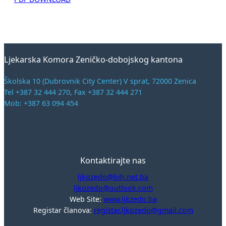
Ljekarska Komora Zeničko-dobojskog kantona
Školska 10 (Dubrovnik City Center) V sprat, 72000 Zenica
Tel +387 32 444 270, Fax +387 32 444 271
Mob: +387 63 094 454
Kontaktirajte nas
ljkozedo@bih.net.ba
ljkozedo@outlook.com
Web Site:
www.ljkzedo.ba
Registar članova:
registar.ljkozedo@gmail.com