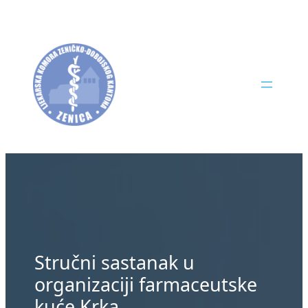
Skip
to
content
Stručni sastanak u
organizaciji farmaceutske
kuće Krka