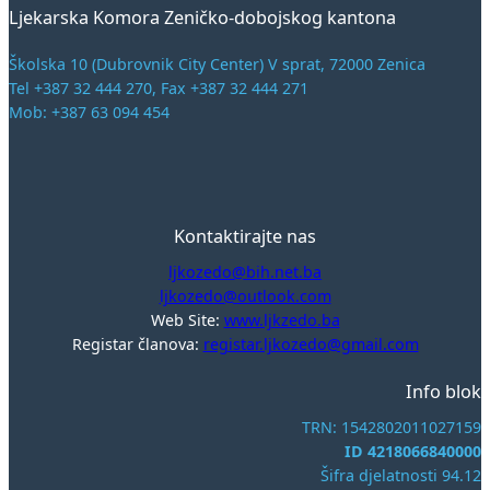
Ljekarska Komora Zeničko-dobojskog kantona
Školska 10 (Dubrovnik City Center) V sprat, 72000 Zenica
Tel +387 32 444 270, Fax +387 32 444 271
Mob: +387 63 094 454
Kontaktirajte nas
ljkozedo@bih.net.ba
ljkozedo@outlook.com
Web Site:
www.ljkzedo.ba
Registar članova:
registar.ljkozedo@gmail.com
Info blok
TRN: 1542802011027159
ID 4218066840000
Šifra djelatnosti 94.12