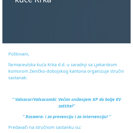
Poštovani,
farmaceutska kuća Krka d.d. u saradnji sa Ljekarskom
komorom Zeničko-dobojskog kantona organizuje stručni
sastanak:
” Valsacor/Valsacombi: Većim sniženjem KP do bolje KV
zaštite!”
” Roswera- i za prevenciju i za intervenciju! “
Predavači na stručnom sastanku su
: