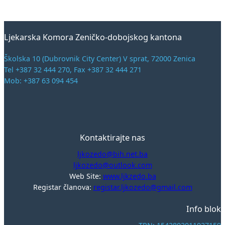
Ljekarska Komora Zeničko-dobojskog kantona
Školska 10 (Dubrovnik City Center) V sprat, 72000 Zenica
Tel +387 32 444 270, Fax +387 32 444 271
Mob: +387 63 094 454
Kontaktirajte nas
ljkozedo@bih.net.ba
ljkozedo@outlook.com
Web Site:
www.ljkzedo.ba
Registar članova:
registar.ljkozedo@gmail.com
Info blok