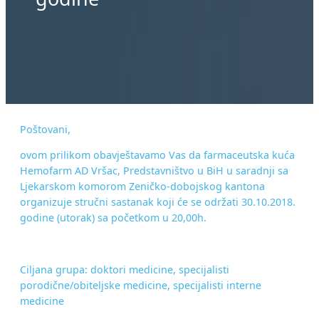
Poštovani,
ovom prilikom obavještavamo Vas da farmaceutska kuća
Hemofarm AD Vršac, Predstavništvo u BiH u saradnji sa
Ljekarskom komorom Zeničko-dobojskog kantona
organizuje stručni sastanak koji će se održati 30.10.2018.
godine (utorak) sa početkom u 20,00h.
Ciljana grupa: doktori medicine, specijalisti
porodične/obiteljske medicine, specijalisti interne
medicine