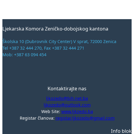
Ljekarska Komora Zeničko-dobojskog kantona
Školska 10 (Dubrovnik City Center) V sprat, 72000 Zenica
Tel +387 32 444 270, Fax +387 32 444 271
Mob: +387 63 094 454
Kontaktirajte nas
ljkozedo@bih.net.ba
ljkozedo@outlook.com
Web Site:
www.ljkzedo.ba
Registar članova:
registar.ljkozedo@gmail.com
Info blok