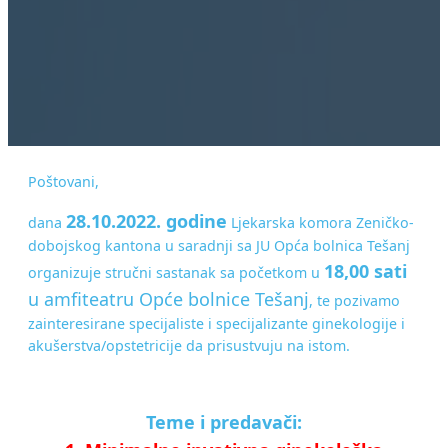
Poštovani,
28.10.2022. godine
dana
Ljekarska komora Zeničko-
dobojskog kantona u saradnji sa JU Opća bolnica Tešanj
18,00 sati
organizuje stručni sastanak sa početkom u
u amfiteatru Opće bolnice Tešanj
, te pozivamo
zainteresirane specijaliste i specijalizante ginekologije i
akušerstva/opstetricije da prisustvuju na istom.
Teme i predavači: