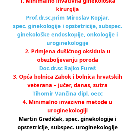
1. Minimalno invativna ginekološka
kirurgija
Prof.dr.sc.prim Miroslav Kopjar,
spec. ginekologije i opstetricije, subspec.
ginekološke endoskopije, onkologije i
uroginekologije
2. Primjena dušićnog oksidula u
obezboljevanju poroda
Doc.dr.sc Rajko Fureš
3. Opća bolnica Zabok i bolnica hrvatskih
veterana – jučer, danas, sutra
Tihomir Vančina dipl. oecc
4. Minimalno invazivne metode u
uroginekologiji
Martin Gredičak, spec. ginekologije i
opstetricije, subspec. uroginekologije