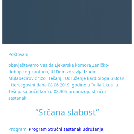
Poštovani,
obavještavamo Vas da Ljekarska komora Zeničko-
dobojskog kantona, JU Dom zdravlja Izudin
Mulabećirović “Izo” Tešanj i Udruženje kardiologa u Bosni
i Hercegovini dana 08.06.2019. godine u “Villa Ukus” u
Tešnju sa početkom u 08,30h organizuju stručni
sastanak:
“Srčana slabost”
Program:
Program Stručni sastanak udruženja