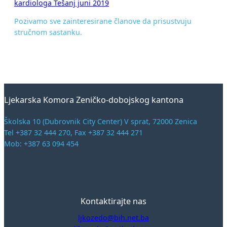
kardiologa Tešanj juni 2019
Pozivamo sve zainteresirane članove da prisustvuju
stručnom sastanku.
Ljekarska Komora Zeničko-dobojskog kantona
Školska 10 (Dubrovnik City Center) V sprat, 72000 Zenica
Tel +387 32 444 270, Fax +387 32 444 271
Mob: +387 63 094 454
Kontaktirajte nas
ljkozedo@bih.net.ba