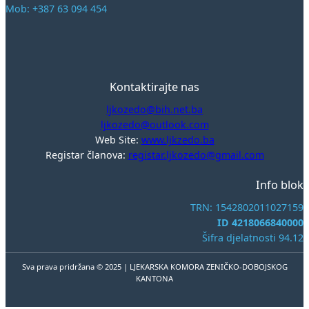
Mob: +387 63 094 454
Kontaktirajte nas
ljkozedo@bih.net.ba
ljkozedo@outlook.com
Web Site:
www.ljkzedo.ba
Registar članova:
registar.ljkozedo@gmail.com
Info blok
TRN: 1542802011027159
ID 4218066840000
Šifra djelatnosti 94.12
Sva prava pridržana © 2025 | LJEKARSKA KOMORA ZENIČKO-DOBOJSKOG
KANTONA