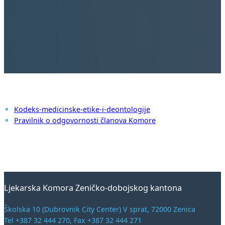
Kodeks-medicinske-etike-i-deontologije
Pravilnik o odgovornosti članova Komore
Ljekarska Komora Zeničko-dobojskog kantona
Školska 10 (Dubrovnik City Center) V sprat, 72000 Zenica
Tel +387 32 444 270, Fax +387 32 444 271