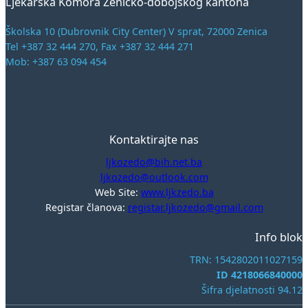
Ljekarska Komora Zeničko-dobojskog kantona
Školska 10 (Dubrovnik City Center) V sprat, 72000 Zenica
Tel +387 32 444 270, Fax +387 32 444 271
Mob: +387 63 094 454
Kontaktirajte nas
ljkozedo@bih.net.ba
ljkozedo@outlook.com
Web Site:
www.ljkzedo.ba
Registar članova:
registar.ljkozedo@gmail.com
Info blok
TRN: 1542802011027159
ID 4218066840000
Šifra djelatnosti 94.12