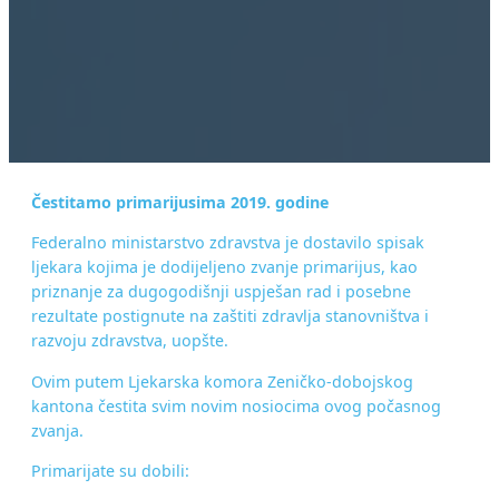
Čestitamo primarijusima 2019. godine
Federalno ministarstvo zdravstva je dostavilo spisak
ljekara kojima je dodijeljeno zvanje primarijus, kao
priznanje za dugogodišnji uspješan rad i posebne
rezultate postignute na zaštiti zdravlja stanovništva i
razvoju zdravstva, uopšte.
Ovim putem Ljekarska komora Zeničko-dobojskog
kantona čestita svim novim nosiocima ovog počasnog
zvanja.
Primarijate su dobili: