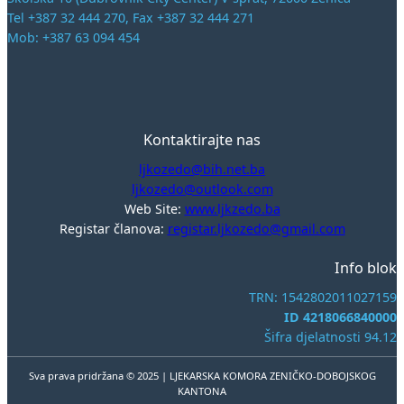
Tel +387 32 444 270, Fax +387 32 444 271
Mob: +387 63 094 454
Kontaktirajte nas
ljkozedo@bih.net.ba
ljkozedo@outlook.com
Web Site:
www.ljkzedo.ba
Registar članova:
registar.ljkozedo@gmail.com
Info blok
TRN: 1542802011027159
ID 4218066840000
Šifra djelatnosti 94.12
Sva prava pridržana © 2025 | LJEKARSKA KOMORA ZENIČKO-DOBOJSKOG
KANTONA