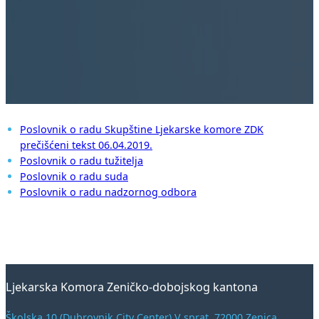
Poslovnik o radu Skupštine Ljekarske komore ZDK
prečišćeni tekst 06.04.2019.
Poslovnik o radu tužitelja
Poslovnik o radu suda
Poslovnik o radu nadzornog odbora
Ljekarska Komora Zeničko-dobojskog kantona
Školska 10 (Dubrovnik City Center) V sprat, 72000 Zenica