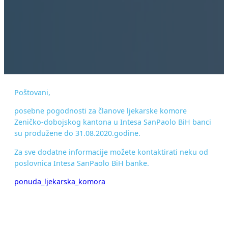
Poštovani,
posebne pogodnosti za članove ljekarske komore
Zeničko-dobojskog kantona u Intesa SanPaolo BiH banci
su produžene do 31.08.2020.godine.
Za sve dodatne informacije možete kontaktirati neku od
poslovnica Intesa SanPaolo BiH banke.
ponuda_ljekarska_komora