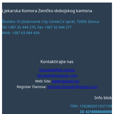
Ljekarska Komora Zeničko-dobojskog kantona
Školska 10 (Dubrovnik City Center) V sprat, 72000 Zenica
Tel +387 32 444 270, Fax +387 32 444 271
Mob: +387 63 094 454
Kontaktirajte nas
ljkozedo@bih.net.ba
ljkozedo@outlook.com
Web Site:
www.ljkzedo.ba
Registar članova:
registar.ljkozedo@gmail.com
Info blok
TRN: 1542802011027159
ID 4218066840000