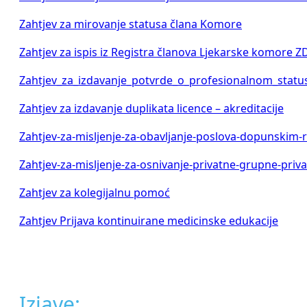
Zahtjev za mirovanje statusa člana Komore
Zahtjev za ispis iz Registra članova Ljekarske komore Z
Zahtjev_za_izdavanje_potvrde_o_profesionalnom_stat
Zahtjev za izdavanje duplikata licence – akreditacije
Zahtjev-za-misljenje-za-obavljanje-poslova-dopunskim
Zahtjev-za-misljenje-za-osnivanje-privatne-grupne-priv
Zahtjev za kolegijalnu pomoć
Zahtjev Prijava kontinuirane medicinske edukacije
Izjave: