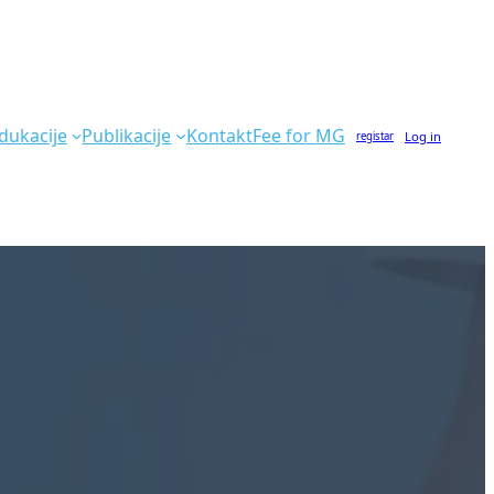
dukacije
Publikacije
Kontakt
Fee for MG
Log in
registar