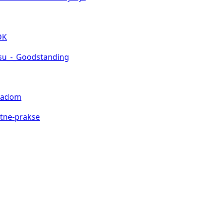
DK
usu_-_Goodstanding
-radom
atne-prakse