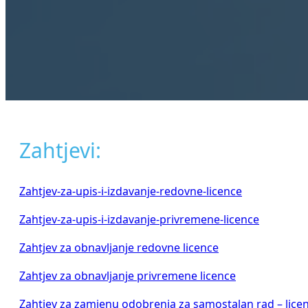
Zahtjevi:
Zahtjev-za-upis-i-izdavanje-redovne-licence
Zahtjev-za-upis-i-izdavanje-privremene-licence
Zahtjev za obnavljanje redovne licence
Zahtjev za obnavljanje privremene licence
Zahtjev za zamjenu odobrenja za samostalan rad – licen