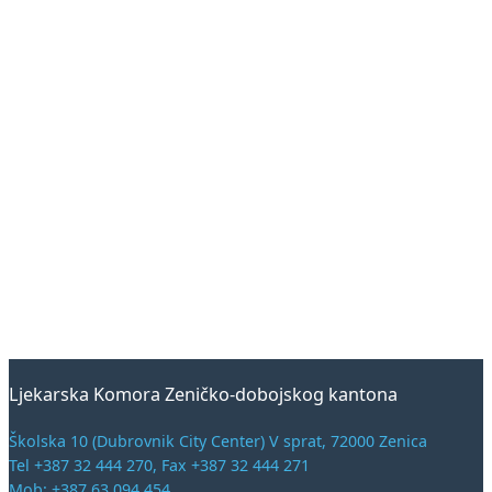
Ljekarska Komora Zeničko-dobojskog kantona
Školska 10 (Dubrovnik City Center) V sprat, 72000 Zenica
Tel +387 32 444 270, Fax +387 32 444 271
Mob: +387 63 094 454