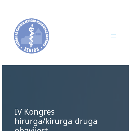
Skip
to
content
IV Kongres
hirurga/kirurga-druga
obavijest