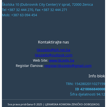
Školska 10 (Dubrovnik City Center) V sprat, 72000 Zenica
Tel +387 32 444 270, Fax +387 32 444 271
Mob: +387 63 094 454
Kontaktirajte nas
ljkozedo@bih.net.ba
ljkozedo@outlook.com
Web Site:
www.ljkzedo.ba
Registar članova:
registar.ljkozedo@gmail.com
Info blok
TRN: 1542802011027159
ID 4218066840000
Šifra djelatnosti 94.12
Sva prava pridržana © 2025 | LJEKARSKA KOMORA ZENIČKO-DOBOJSKOG