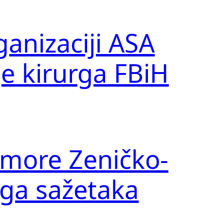
ganizaciji ASA
e kirurga FBiH
komore Zeničko-
iga sažetaka