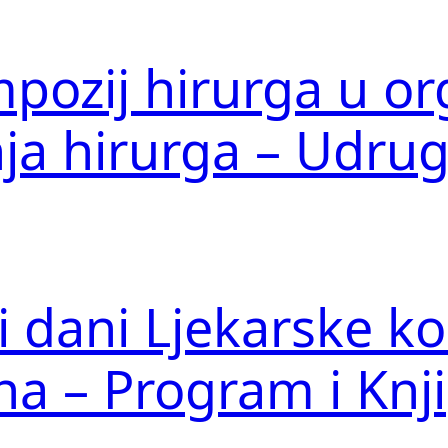
mpozij hirurga u or
nja hirurga – Udrug
ki dani Ljekarske 
a – Program i Knj