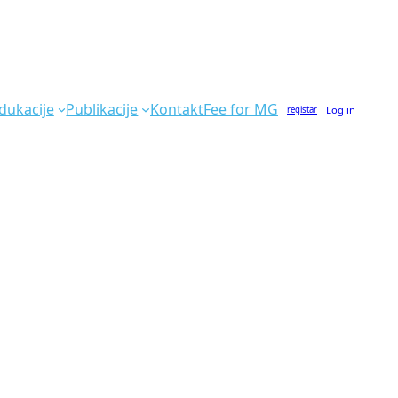
dukacije
Publikacije
Kontakt
Fee for MG
Log in
registar