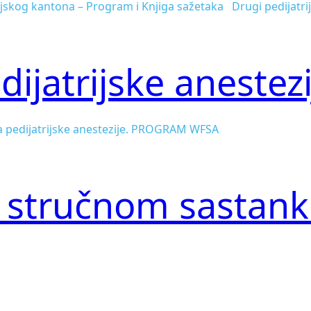
jskog kantona – Program i Knjiga sažetaka Drugi pedijatri
ijatrijske anestezi
a pedijatrijske anestezije. PROGRAM WFSA
na stručnom sasta