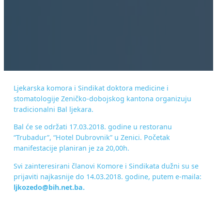
Ljekarska komora i Sindikat doktora medicine i
stomatologije Zeničko-dobojskog kantona organizuju
tradicionalni Bal ljekara.
Bal će se održati 17.03.2018. godine u restoranu
“Trubadur”, “Hotel Dubrovnik” u Zenici. Početak
manifestacije planiran je za 20,00h.
Svi zainteresirani članovi Komore i Sindikata dužni su se
prijaviti najkasnije do 14.03.2018. godine, putem e-maila:
ljkozedo@bih.net.ba.