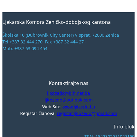
Ljekarska Komora Zeničko-dobojskog kantona
Školska 10 (Dubrovnik City Center) V sprat, 72000 Zenica
Tel +387 32 444 270, Fax +387 32 444 271
Mob: +387 63 094 454
Kontaktirajte nas
ljkozedo@bih.net.ba
ljkozedo@outlook.com
Web Site:
www.ljkzedo.ba
Registar članova:
registar.ljkozedo@gmail.com
Info blok
TRN: 1542802011027159