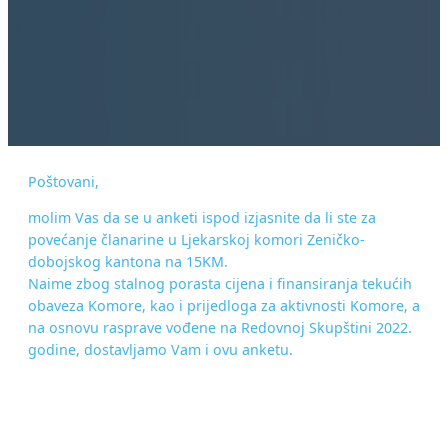
Poštovani,
molim Vas da se u anketi ispod izjasnite da li ste za
povećanje članarine u Ljekarskoj komori Zeničko-
dobojskog kantona na 15KM.
Naime zbog stalnog porasta cijena i finansiranja tekućih
obaveza Komore, kao i prijedloga za aktivnosti Komore, a
na osnovu rasprave vođene na Redovnoj Skupštini 2022.
godine, dostavljamo Vam i ovu anketu.