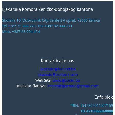
Ljekarska Komora Zeničko-dobojskog kantona
Školska 10 (Dubrovnik City Center) V sprat, 72000 Zenica
Tel +387 32 444 270, Fax +387 32 444 271
Mob: +387 63 094 454
Kontaktirajte nas
ljkozedo@bih.net.ba
ljkozedo@outlook.com
Web Site:
www.ljkzedo.ba
Registar članova:
registar.ljkozedo@gmail.com
Info blok
TRN: 1542802011027159
ID 4218066840000